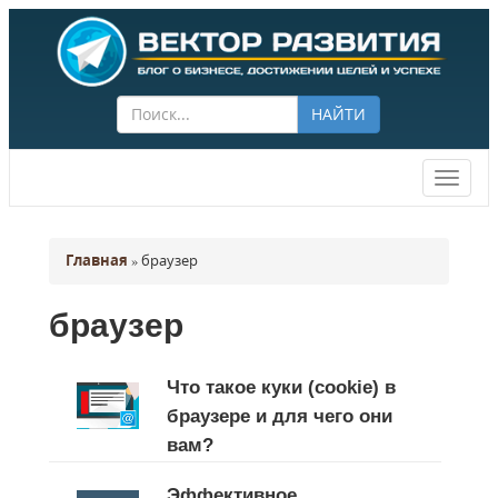
НАЙТИ
Векто
разви
Главная
»
браузер
браузер
Что такое куки (cookie) в
браузере и для чего они
вам?
Эффективное