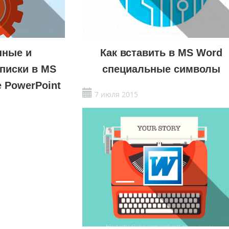
нные и
Как вставить в MS Word
писки в MS
специальные символы
е PowerPoint
7 июля 2015