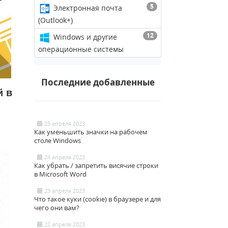
5
Электронная почта
(Outlook+)
12
Windows и другие
операционные системы
Последние добавленные
й в
25 апреля 2023
Как уменьшить значки на рабочем
столе Windows
24 апреля 2023
Как убрать / запретить висячие строки
в Microsoft Word
23 апреля 2023
Что такое куки (cookie) в браузере и для
чего они вам?
22 апреля 2023