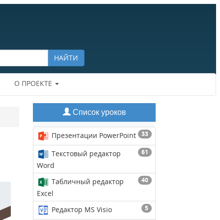
НАЙТИ
О ПРОЕКТЕ
Список уроков
33
Презентации PowerPoint
61
Текстовый редактор
Word
40
Табличный редактор
Excel
5
Редактор MS Visio