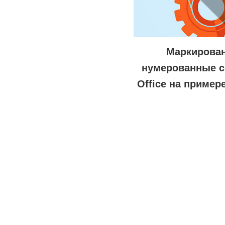
Маркирова
нумерованные с
Office на пример