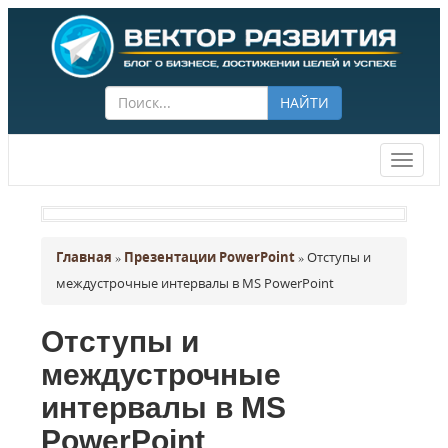
НАЙТИ
Векто
разви
Главная
»
Презентации PowerPoint
»
Отступы и
междустрочные интервалы в MS PowerPoint
Отступы и
междустрочные
интервалы в MS
PowerPoint